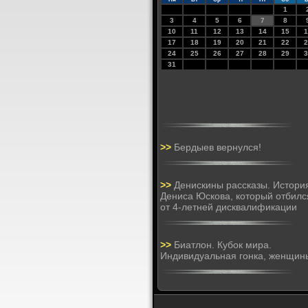
1
3
4
5
6
7
8
10
11
12
13
14
15
1
17
18
19
20
21
22
2
24
25
26
27
28
29
3
31
>>
Бердыев вернулся!
>>
Денискины рассказы. Истори
Дениса Юскова, который отбилс
от 4-летней дисквалификации
>>
Биатлон. Кубок мира.
Индивидуальная гонка, женщин