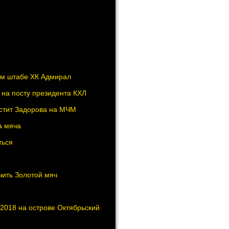
ом штабе ХК Адмирал
на посту президента КХЛ
устит Задорова на МЧМ
а мяча
ться
чить Золотой мяч
-2018 на острове Октябрьский