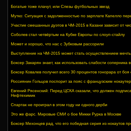
Богатые тоже плачут, или Слезы футбольных звезд
Мутко: Ситуация с задолженностью по зарплате Капелло пер
Участие смешанных дуэтов в ЧМ-2015 в Казани зависит от чи
Соболев стал четвёртым на Кубке Европы по слоуп-стайлу
Может и хорошо, что нас с Зубковым рассорили
Выступление на ЧМ-2015 может стать осуществлением мечт
Боксер Закарян знает, как иcпользовать слабости соперника 
Боксер Ковалев получил всего 30 процентов гонорара от боя
Россиянин Гольцов поспорит за пояс с французским нокауте
Евгений Рясенский: Перед ЦСКА сказали, что должен подписа
Нефтехимик
Спартак не проиграл в этом году ни одного дерби
Это же фарс. Мировые СМИ о бое Микки Рурка в Москве
Боксер Мехонцев рад, что его победная серия из нокаутов п