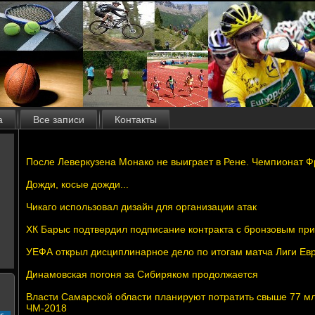
а
Все записи
Контакты
После Леверкузена Монако не выиграет в Рене. Чемпионат Фр
Дожди, косые дожди...
Чикаго использовал дизайн для организации атак
ХК Барыс подтвердил подписание контракта с бронзовым пр
УЕФА открыл дисциплинарное дело по итогам матча Лиги Евр
Динамовская погоня за Сибиряком продолжается
Власти Самарской области планируют потратить свыше 77 млр
ЧМ-2018
с