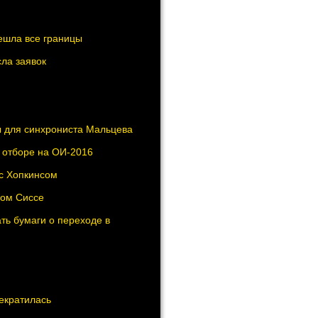
ешла все границы
сла заявок
ы для синхрониста Мальцева
в отборе на ОИ-2016
 с Хопкинсом
ром Сиссе
ть бумаги о переходе в
рекратилась