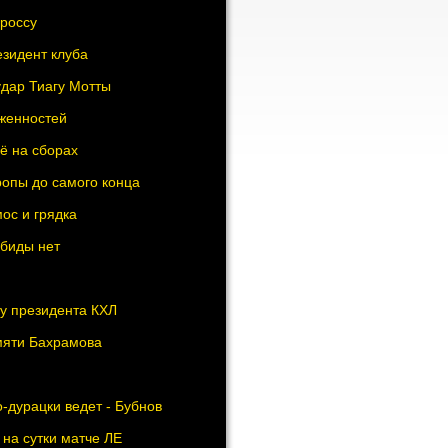
россу
зидент клуба
дар Тиагу Мотты
женностей
ё на сборах
ропы до самого конца
мос и грядка
обиды нет
у президента КХЛ
мяти Бахрамова
о-дурацки ведет - Бубнов
на сутки матче ЛЕ