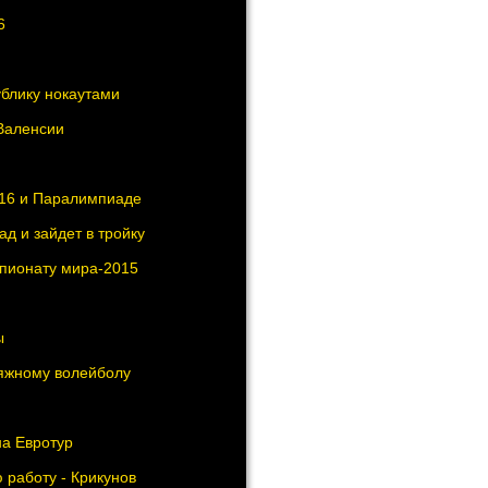
6
блику нокаутами
Валенсии
016 и Паралимпиаде
д и зайдет в тройку
мпионату мира-2015
ы
ляжному волейболу
на Евротур
 работу - Крикунов