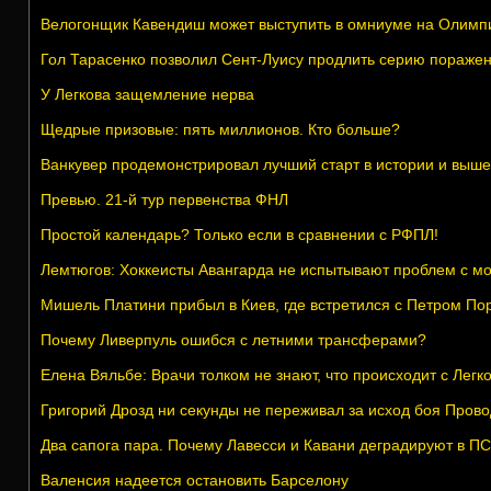
Велогонщик Кавендиш может выступить в омниуме на Олимпи
Гол Тарасенко позволил Сент-Луису продлить серию пораже
У Легкова защемление нерва
Щедрые призовые: пять миллионов. Кто больше?
Ванкувер продемонстрировал лучший старт в истории и выше
Превью. 21-й тур первенства ФНЛ
Простой календарь? Только если в сравнении с РФПЛ!
Лемтюгов: Хоккеисты Авангарда не испытывают проблем с м
Мишель Платини прибыл в Киев, где встретился с Петром П
Почему Ливерпуль ошибся с летними трансферами?
Елена Вяльбе: Врачи толком не знают, что происходит с Легк
Григорий Дрозд ни секунды не переживал за исход боя Прово
Два сапога пара. Почему Лавесси и Кавани деградируют в П
Валенсия надеется остановить Барселону