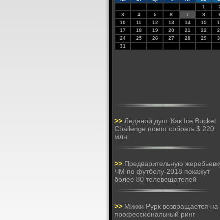
1
3
4
5
6
7
8
10
11
12
13
14
15
1
17
18
19
20
21
22
2
24
25
26
27
28
29
3
31
>>
Ледяной душ. Как Ice Bucket
Challenge помог собрать $ 220
млн
>>
Предварительную жеребьевк
ЧМ по футболу-2018 покажут
более 80 телевещателей
>>
Микки Рурк возвращается на
профессиональный ринг