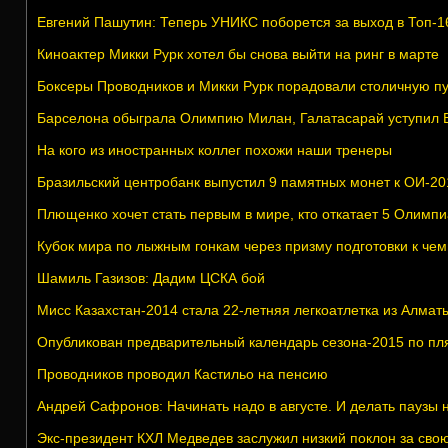
Евгений Пашутин: Теперь УНИКС поборется за выход в Топ-1
Киноактер Микки Рурк хотел бы снова выйти на ринг в марте
Боксеры Проводников и Микки Рурк порадовали столичную пу
Барселона обыграла Олимпию Милан, Галатасарай уступил 
На кого из иностранных коллег похожи наши тренеры
Бразильский центробанк выпустил 9 памятных монет к ОИ-2
Плющенко хочет стать первым в мире, кто откатает 5 Олимпиа
Кубок мира по лыжным гонкам через призму подготовки к че
Шамиль Газизов: Дадим ЦСКА бой
Мисс Казахстан-2014 стала 22-летняя легкоатлетка из Алмат
Опубликован предварительный календарь сезона-2015 по п
Проводников проводил Кастильо на пенсию
Андрей Сафронов: Начинать надо в августе. И делать паузы 
Экс-президент КХЛ Медведев заслужил низкий поклон за свою