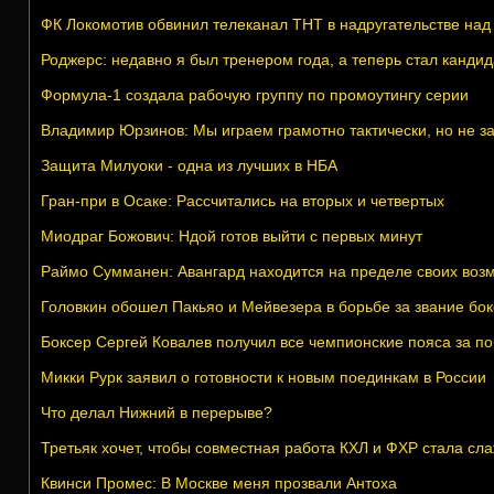
ФК Локомотив обвинил телеканал ТНТ в надругательстве над
Роджерс: недавно я был тренером года, а теперь стал канди
Формула-1 создала рабочую группу по промоутингу серии
Владимир Юрзинов: Мы играем грамотно тактически, но не з
Защита Милуоки - одна из лучших в НБА
Гран-при в Осаке: Рассчитались на вторых и четвертых
Миодраг Божович: Ндой готов выйти с первых минут
Раймо Сумманен: Авангард находится на пределе своих воз
Головкин обошел Пакьяо и Мейвезера в борьбе за звание бо
Боксер Сергей Ковалев получил все чемпионские пояса за 
Микки Рурк заявил о готовности к новым поединкам в России
Что делал Нижний в перерыве?
Третьяк хочет, чтобы совместная работа КХЛ и ФХР стала сл
Квинси Промес: В Москве меня прозвали Антоха