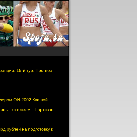
анции. 15-й тур. Прогноз
изером ОИ-2002 Квашой
опы Тоттенхэм - Партизан
д рублей на подготовку к