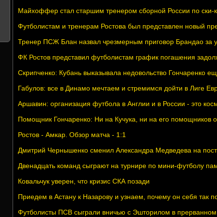
Майхоффер стал старшим тренером сборной России по ски-к
Футболистам и тренерам Ростова был представлен новый пре
Тренер ПСЖ Блан назвал чрезмерным приговор Брандао за у
ФК Ростов представил футболистам график погашения задол
Скрипченко: Кубань выказывала недовольство Гончаренко ещ
Габулов: все в Динамо мечтаем и стремимся дойти в Лиге Ев
Аршавин: организация футбола в Англии и в России - это кос
Помощник Гончаренко: Ни на Кучука, ни на его помощников 
Ростов - Амкар. Обзор матча - 1:1
Дмитрий Чернышенко сменил Александра Медведева на пост
Двенадцать команд сыграют на турнире по мини-футболу па
Ковальчук уверен, что кризис СКА позади
Приедем в Астану к Назарову и узнаем, почему он себя так п
Футболисты ПСВ сыграли вничью с Эшторилом в прерванном 