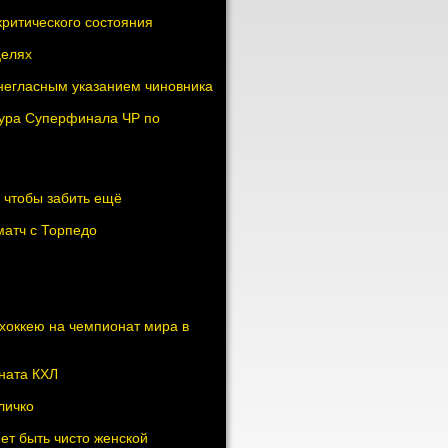
критического состояния
целях
 негласным указанием чиновника
 тура Суперфинала ЧР по
 чтобы забить ещё
атч с Торпедо
хоккею на чемпионат мира в
ната КХЛ
личко
ет быть чисто женской