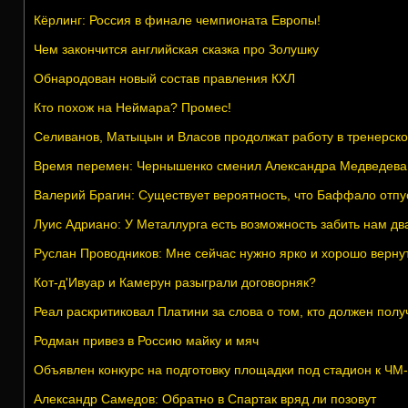
Кёрлинг: Россия в финале чемпионата Европы!
Чем закончится английская сказка про Золушку
Обнародован новый состав правления КХЛ
Кто похож на Неймара? Промес!
Селиванов, Матыцын и Власов продолжат работу в тренерск
Время перемен: Чернышенко сменил Александра Медведева 
Валерий Брагин: Существует вероятность, что Баффало отп
Луис Адриано: У Металлурга есть возможность забить нам дв
Руслан Проводников: Мне сейчас нужно ярко и хорошо верну
Кот-д'Ивуар и Камерун разыграли договорняк?
Реал раскритиковал Платини за слова о том, кто должен полу
Родман привез в Россию майку и мяч
Объявлен конкурс на подготовку площадки под стадион к ЧМ
Александр Самедов: Обратно в Спартак вряд ли позовут