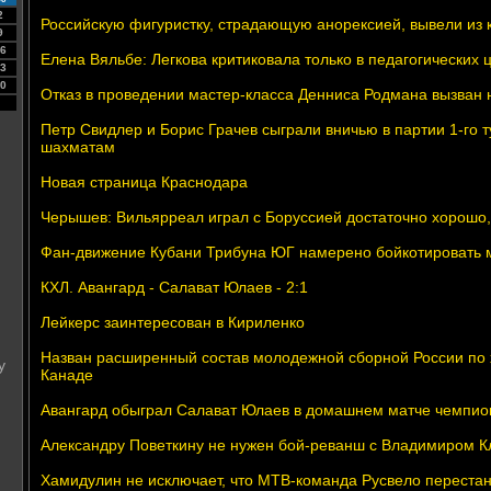
2
Российскую фигуристку, страдающую анорексией, вывели из 
9
6
Елена Вяльбе: Легкова критиковала только в педагогических 
3
0
Отказ в проведении мастер-класса Денниса Родмана вызван
Петр Свидлер и Борис Грачев сыграли вничью в партии 1-го
шахматам
Новая страница Краснодара
Черышев: Вильярреал играл с Боруссией достаточно хорошо,
Фан-движение Кубани Трибуна ЮГ намерено бойкотировать м
КХЛ. Авангард - Салават Юлаев - 2:1
Лейкерс заинтересован в Кириленко
Назван расширенный состав молодежной сборной России по 
у
Канаде
Авангард обыграл Салават Юлаев в домашнем матче чемпио
Александру Поветкину не нужен бой-реванш с Владимиром К
Хамидулин не исключает, что МТВ-команда Русвело перестан