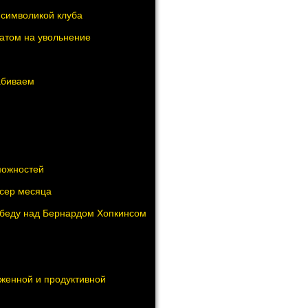
 символикой клуба
датом на увольнение
абиваем
можностей
ксер месяца
победу над Бернардом Хопкинсом
аженной и продуктивной