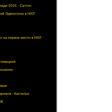
аде-2016 - Саттон
ний Эдмонтона в НХЛ
л на первое место в НХЛ
отивацией
орошенко
овым
дников - Кастильо
СЖ