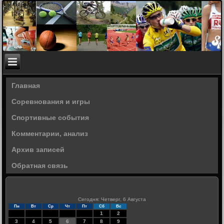
Главная
Соревнования и игры
Спортивные события
Комментарии, анализ
Архив записей
Обратная связь
Сегодня: Четверг, 6 Августа
Пн
Вт
Ср
Чт
Пт
Сб
Вс
1
2
3
4
5
6
7
8
9