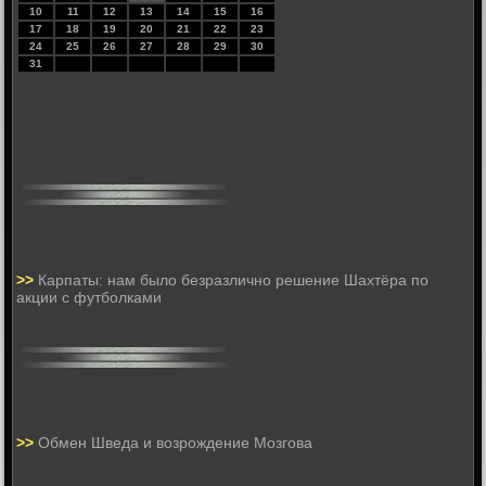
10
11
12
13
14
15
16
17
18
19
20
21
22
23
24
25
26
27
28
29
30
31
>>
Карпаты: нам было безразлично решение Шахтёра по
акции с футболками
>>
Обмен Шведа и возрождение Мозгова