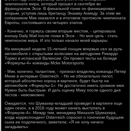
чемпионате мира, который прошел в сентябре во
французском Эссе. В финальной гонке он финишировал
вторым, уступив лишь британцу Энааму Ахмеду. За этим же
соперником Мик оказался и в итоговом протоколе чемпионата
Европы, состоявшего из четырех этапов.
- Конечно, я горжусь своим вторым местом, - цитировала
юношу Daily Mail после гонки в Эссе. - Но моя цель - стать
чемпионом мира. И это только начало моей карьеры.
На минувшей неделе 15-летний гонщик впервые сел за руль
автомобиля с открытыми колесами на автодроме Рикардо
Тормо в испанской Валенсии. Он провел тесты на болиде
«Формулы-4» команды Mcke Motorsports.
- Мик, конечно, талантлив, - признал владелец команды Петер
Мюке в интервью Osterreich. - Но не обязательно пилот,
который абсолютно хорош в картинге, будет быстр на
автомобиле «Формулы-1». Не достаточно иметь громкое имя.
Нужно быть быстрым. И дать оценку Мику после одного дня
тестов - невозможно.
Ожидается, что Шумахер-младший проведет в картинге еще
один сезон, а в 2016 году может начать выступать в
«Формуле-4». Между тем, менеджер Михаэля Шумахера,
когда корреспондент Osterreich спросил о гоночном будущем
сына ее подопечного, заметила: «Я не хочу ничего
загадывать».