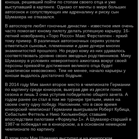
юноша, решивший пойти по стопам своего отца и уже
выступавший в картинге. Однако от мечты о мире больших
автогонок и сопутствующих им адреналину и риску сын
Шумахера не отказался.
В автоспорте любят гоночные династии - известное имя очень
часто помогает юному пилоту делать успешную карьеру. 16-
летний новобранец «Торо Россо» Макс Ферстаппен - яркий
тому пример. В различных автогоночных сериях успели
отметиться сыновья, племянники и даже дочери многих
знаменитостей прошлого. Но редко кому из них удавалось
соответствовать уровню своих звездных родственников. Мику
Шумахеру в условиях невероятного ажиотажа вокруг своей
персоны превзойти достижения великого отца будет
практически невозможно. Тем не менее, начало карьеры у
юноши выдалось достаточно бодрым.
В 2014 году Мик занял второе место в чемпионате Германии
по картингу среди юниоров, выиграв две из десяти гонок
сезона и лишь 3 очка уступив победителю общего зачета. А
годом ранее он стал в том же турнире третьим, имея на
своем счету одну победу. Напомним, что в свое время
юниорский чемпионат Германии выигрывали Роберт Кубица,
Себастьян Феттель и Нико Хюлькенберг, ставшие
впоследствии пилотами «Формулы-1». А Шумахер-старший в
1987-м побеждал не в юниорском, а в основном немецком
чемпионате по картингу.
В этом году Мик Шумахер выступил и на юниорском