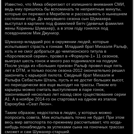
Известно, что Мика оберегают от излишнего внимания СМИ,
ведь ему пришлось бы вспоминать те неприятные минуты,
которые он пережил в Мерибеле и рассказывать о нынешнем
состоянии отца. До минувшего сезона сын Шумахера
выступал в картинге под фамилией Бетч (девичья фамилия
жены Коринны Шумахер), а в этом году гонялся под
псевдонимом Мик Джуниор.
Шумахер-младший рос в окружении людей, которые
испытывают страсть к гонкам. Младший брат Михаэля Ральф,
хоть и не смог добраться до чемпионского титула в
«Королевской серии», провел в «Формуле-1» 11 сезонов,
выиграл шесть гонок и много раз поднимался на подиум.
После ухода из «Больших призов» Ральф провел еще пять
лет в DTM, и только после сезона-2012 окончательно решил
закончить с карьерой пилота. Сводный брат Михаэля и
Ральфа Себастьян Шталь, пусть и не достиг больших высот,
но периодически все еще выходит на трассы. Пиком его
карьеры можно считать выступление в паре гонок,
закончившей несколько лет назад свое существование серии
A1. А в ноябре 2014-го он стартовал на одном из этапов
Еврокубка «Сеат Леон».
Таким образом, недостатка в людях, у которых можно
попросить совета, Мик испытывать точно не будет. При этом
весь мир автоспорта по-прежнему рассчитывает, что когда-
нибудь понаблюдать за успехами сына на гоночных трассах
сможет и сам Шумахер-старший.