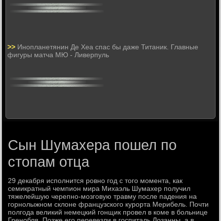
>>
Инопланетянин Де Хеа спас бы даже Титаник. Главные
фигуры матча МЮ - Ливерпуль
Сын Шумахера пошел по
стопам отца
29 декабря исполнится ровно год с того момента, как
семикратный чемпион мира Михаэль Шумахер получил
тяжелейшую черепно-мозговую травму после падения на
горнолыжном склоне французского курорта Мерибель. Почти
полгода великий немецкий гонщик провел в коме в больнице
Гренобля. Позже его перевезли в госпиталь Лозанны, а в