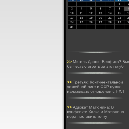
1
3
4
5
6
7
8
10
11
12
13
14
15
1
17
18
19
20
21
22
2
24
25
26
27
28
29
3
31
>>
Мигель Данни: Бенфика? Бы
бы честью играть за этот клуб
>>
Третьяк: Континентальной
хоккейной лиге и ФХР нужно
налаживать отношения с НХЛ
>>
Адвокат Матюнина: В
конфликте Халка и Матюнина
пора поставить точку