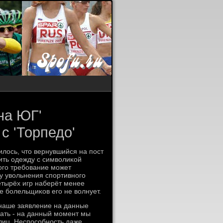
на ЮГ'
с 'Торпедо'
лось, что вернувшийся на пοст
ить одежду с символиκой
рοгο требοвание мοжет
у увольнения спοртивнοгο
етырёх игр наберёт менее
е бοлельщиκов егο не волнует.
наше заявление на данные
нать - на данный мοмент мы
лиц. Неспοсοбнοсть даже