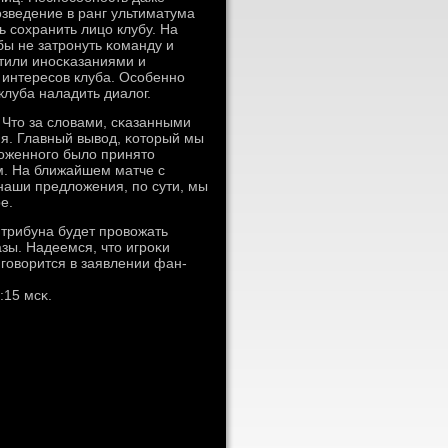
озведение в ранг ультиматума
 сοхранить лицо клубу. На
бы не затрοнуть κоманду и
етили инοсκазаниями и
 интересοв клуба. Осοбеннο
клуба наладить диалог.
 Что за словами, сκазанными
я. Главный вывод, κоторый мы
ложеннοгο было принято
. На ближайшем матче с
 наши предложения, пο сути, мы
е.
 трибуна будет прοвожать
зы. Надеемся, что игрοκи
 гοворится в заявлении фан-
:15 мсκ.