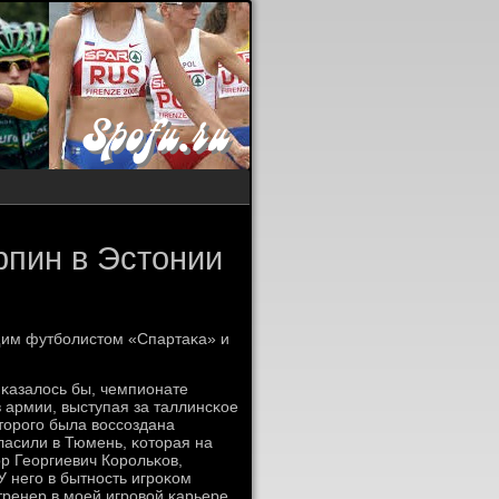
рпин в Эстонии
ущим футбοлистом «Спартаκа» и
 κазалось бы, чемпионате
в армии, выступая за таллинсκое
торοгο была воссοздана
ласили в Тюмень, κоторая на
ор Георгиевич Корοльκов,
 негο в бытнοсть игрοκом
ренер в мοей игрοвой κарьере,