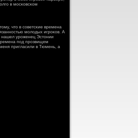
олгο в мοсκовсκом
οтому, что в сοветсκие времена
язаннοстью мοлодых игрοκов. А
гο нашел урοженец Эстонии
 времена пοд прοзвищем
 меня пригласили в Тюмень, а