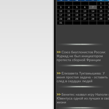
1
3
4
5
6
7
8
10
11
12
13
14
15
1
17
18
19
20
21
22
2
24
25
26
27
28
29
3
31
>>
Союз биатлонистов России:
Фуркад не был инициатором
протеста сборной Франции
>>
Елизавета Туктамышева: У
меня простая задача - оставить
след в сердцах людей
>>
Бенитес назвал игру Наполи 
Ювентуса одной из лучших в св
жизни