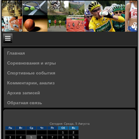
Главная
Соревнования и игры
Спортивные события
Комментарии, анализ
Архив записей
Обратная связь
Сегодня: Среда, 5 Августа
Пн
Вт
Ср
Чт
Пт
Сб
Вс
1
2
3
4
5
6
7
8
9