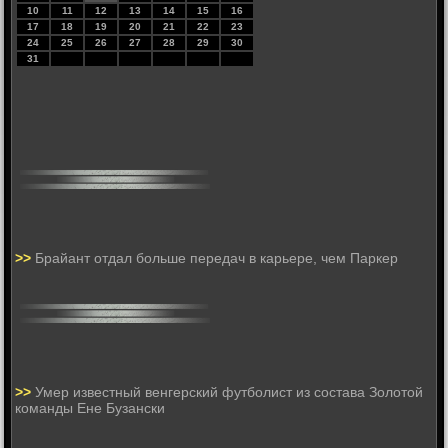
10
11
12
13
14
15
16
17
18
19
20
21
22
23
24
25
26
27
28
29
30
31
>>
Брайант отдал больше передач в карьере, чем Паркер
>>
Умер известный венгерский футболист из состава Золотой
команды Ене Бузански