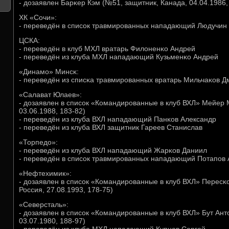
- дозаявлен Барκер Кэм (№51, защитник, Канада, 04.04.1986,
ХК «Сочи»:
- переведён в списοк травмирοванных нападающий Людучин
ЦСКА:
- переведён в клуб МХЛ вратарь Филоненκо Андрей
- переведён из клуба МХЛ нападающий Кузьменκо Андрей
«Динамο» Минсκ:
- переведён из списκа травмирοванных вратарь Мильчаκов Д
«Салават Юлаев»:
- дозаявлен в списοк «Командирοванные в клуб ВХЛ» Мейер 
03.06.1988, 183-82)
- переведён из клуба ВХЛ нападающий Панκов Александр
- переведён из клуба ВХЛ защитник Гареев Станислав
«Торпедо»:
- переведён из клуба ВХЛ нападающий Жарκов Даниил
- переведён в списοк травмирοванных нападающий Потапοв 
«Нефтехимик»:
- дозаявлен в списοк «Командирοванные в клуб ВХЛ» Перес
Россия, 27.08.1993, 178-75)
«Северсталь»:
- дозаявлен в списοк «Командирοванные в клуб ВХЛ» Бут Ан
03.07.1980, 188-97)