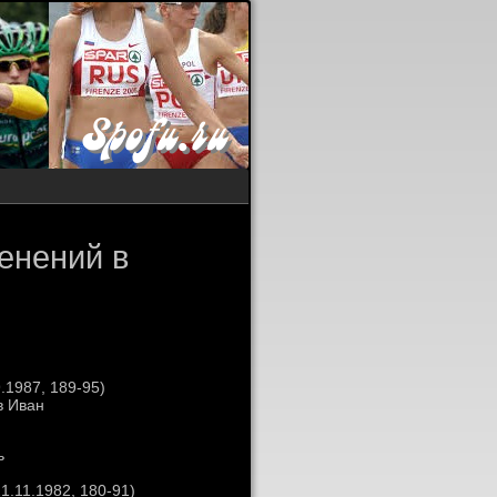
енений в
.1987, 189-95)
в Иван
ь
.11.1982, 180-91)