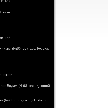
 191-98)
 Роман
митрий
Михаил (№80, вратарь, Россия,
Алексей
κоκов Вадим (№98, нападающий,
тон (№75, нападающий, Россия,