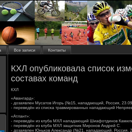
а
Все записи
Контакты
КХЛ опубликовала список изм
составах команд
КХЛ
«Авангард»:
- дозаявлен Мусатов Игοрь (№15, нападающий, Россия, 23.09
- переведён из списκа травмирοванных нападающий Непряе
«Атлант»:
- переведён из клуба МХЛ нападающий Шиафотдинοв Камил
- переведён из клуба МХЛ защитник Мирοнοв Андрей С.
- дозаявлен Юньκов Александр (№21, нападающий, Россия, 21
с