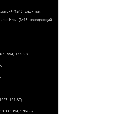
Дмитрий (№46, защитник,
нниκов Илья (№13, нападающий,
07.1994, 177-80)
ил
й
1997, 191-87)
0.03.1994, 178-85)