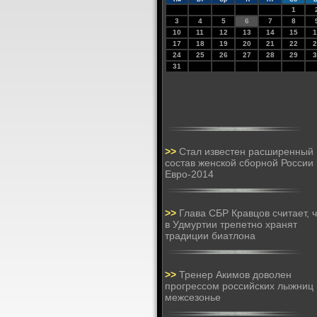
1
3
4
5
6
7
8
10
11
12
13
14
15
1
17
18
19
20
21
22
2
24
25
26
27
28
29
3
31
>>
Стал известен расширенный
состав женской сборной России
Евро-2014
>>
Глава СБР Кравцов считает, 
в Удмуртии трепетно хранят
традиции биатлона
>>
Тренер Акимов доволен
прогрессом российских лыжниц 
межсезонье