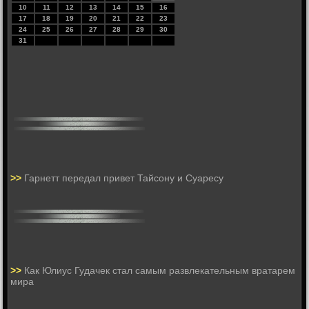
10
11
12
13
14
15
16
17
18
19
20
21
22
23
24
25
26
27
28
29
30
31
>>
Гарнетт передал привет Тайсону и Суаресу
>>
Как Юлиус Гудачек стал самым развлекательным вратарем
мира