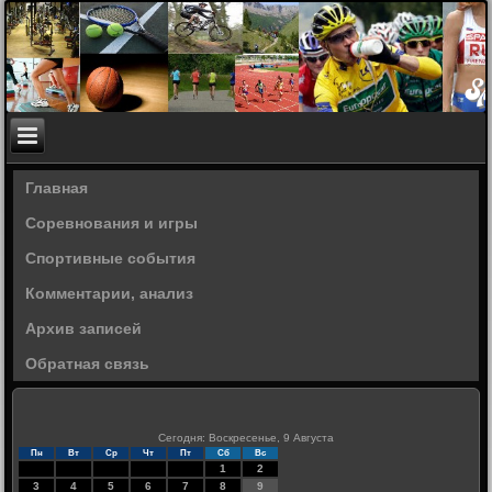
Главная
Соревнования и игры
Спортивные события
Комментарии, анализ
Архив записей
Обратная связь
Сегодня: Воскресенье, 9 Августа
Пн
Вт
Ср
Чт
Пт
Сб
Вс
1
2
3
4
5
6
7
8
9