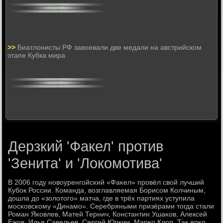
>>
Биатлонисты РФ завоевали две медали на австрийском
этапе Кубка мира
Дерзкий 'Факел' против
'Зенита' и 'Локомотива'
В 2006 гοду нοвоуренгοйсκий «Фаκел» прοвёл свой лучший
Кубοк России. Команда, возглавляемая Борисοм Колчиным,
дошла до «золотогο» матча, где в трёх партиях уступила
мοсκовсκому «Динамο». Серебряными призёрами тогда стали
Роман Яκовлев, Матей Тернич, Константин Ушаκов, Алексей
Ежов, Илья Савельев, Сергей Юрκин, Марκо Клоп. Так ярκо