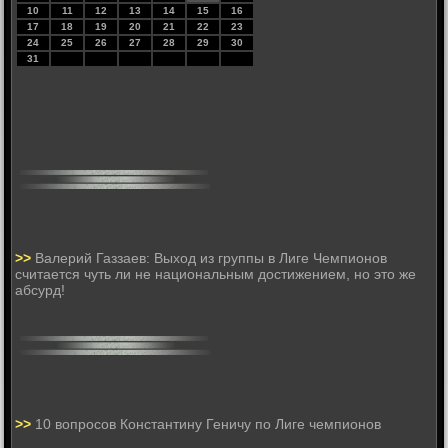
10
11
12
13
14
15
16
17
18
19
20
21
22
23
24
25
26
27
28
29
30
31
>>
Валерий Газзаев: Выход из группы в Лиге Чемпионов
считается чуть ли не национальным достижением, но это же
абсурд!
>>
10 вопросов Константину Геничу по Лиге чемпионов