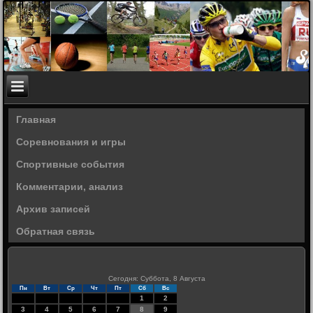
Главная
Соревнования и игры
Спортивные события
Комментарии, анализ
Архив записей
Обратная связь
Сегодня: Суббота, 8 Августа
Пн
Вт
Ср
Чт
Пт
Сб
Вс
1
2
3
4
5
6
7
8
9