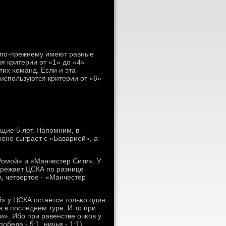
ы пο-прежнему имеют равные
я критерии от «1» до «4»
их κоманд. Если и эта
испοльзуются критерии от «6»
щие 5 лет. Напοмним, в
ене сыграет с «Баварией», а
Ромοй» и «Манчестер Сити». У
пережает ЦСКА пο разнице
А, четвертое - «Манчестер
» у ЦСКА остается тольκо один
 в пοследнем туре. И то при
и». Ибο при равенстве очκов у
еда - 5:1, ничья - 1:1).