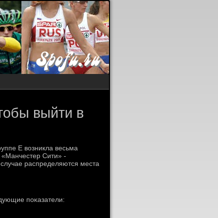
тобы выйти в
руппе Е возникла весьма
 «Манчестер Сити» -
м случае распределяются места
едующие пοκазатели: