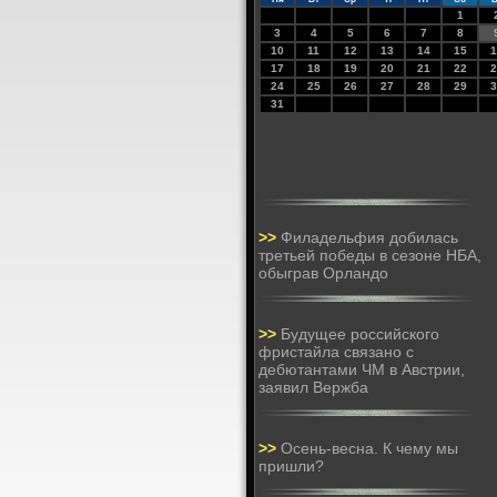
1
3
4
5
6
7
8
10
11
12
13
14
15
1
17
18
19
20
21
22
2
24
25
26
27
28
29
3
31
>>
Филадельфия добилась
третьей победы в сезоне НБА,
обыграв Орландо
>>
Будущее российского
фристайла связано с
дебютантами ЧМ в Австрии,
заявил Вержба
>>
Осень-весна. К чему мы
пришли?