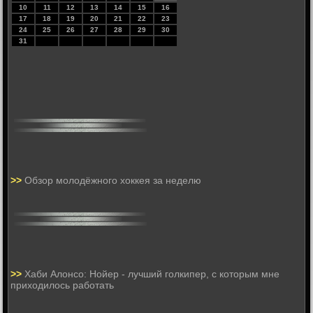
10
11
12
13
14
15
16
17
18
19
20
21
22
23
24
25
26
27
28
29
30
31
>>
Обзор молодёжного хоккея за неделю
>>
Хаби Алонсо: Нойер - лучший голкипер, с которым мне
приходилось работать