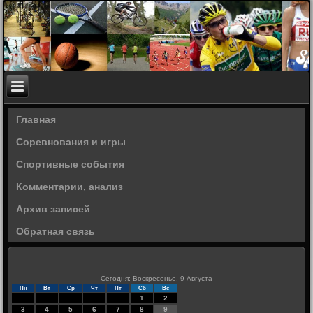
Главная
Соревнования и игры
Спортивные события
Комментарии, анализ
Архив записей
Обратная связь
Сегодня: Воскресенье, 9 Августа
Пн
Вт
Ср
Чт
Пт
Сб
Вс
1
2
3
4
5
6
7
8
9